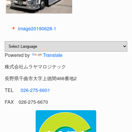
投
image20190628-1
稿
ナ
ビ
Powered by
Translate
ゲ
ー
株式会社ムラヤマロジテック
シ
ョ
長野県千曲市大字上徳間466番地2
ン
TEL
026-275-6601
FAX 026-275-6670